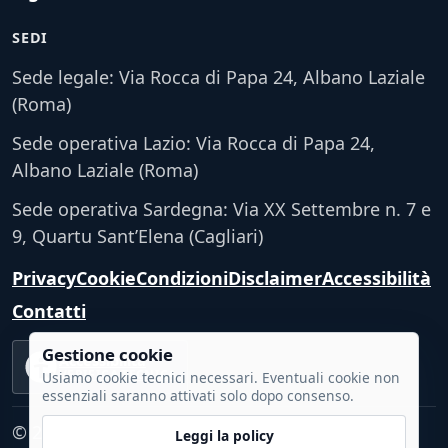
SEDI
Sede legale: Via Rocca di Papa 24, Albano Laziale
(Roma)
Sede operativa Lazio: Via Rocca di Papa 24,
Albano Laziale (Roma)
Sede operativa Sardegna: Via XX Settembre n. 7 e
9, Quartu Sant’Elena (Cagliari)
Privacy
Cookie
Condizioni
Disclaimer
Accessibilità
Contatti
Gestione cookie
Accessibilità
VERIFICA TECNICA
Usiamo cookie tecnici necessari. Eventuali cookie non
essenziali saranno attivati solo dopo consenso.
© 2026 - Tutti i diritti riservati.
Leggi la policy