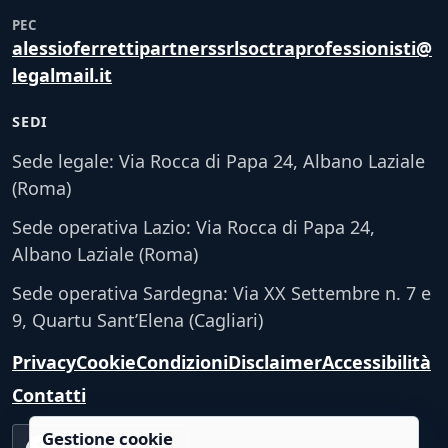
PEC
alessioferrettipartnerssrlsoctraprofessionisti@
legalmail.it
SEDI
Sede legale: Via Rocca di Papa 24, Albano Laziale
(Roma)
Sede operativa Lazio: Via Rocca di Papa 24,
Albano Laziale (Roma)
Sede operativa Sardegna: Via XX Settembre n. 7 e
9, Quartu Sant’Elena (Cagliari)
Privacy
Cookie
Condizioni
Disclaimer
Accessibilità
Contatti
Gestione cookie
Accessibilità