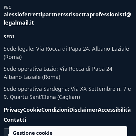
PEC
alessioferrettipartnerssrlsoctraprofessionisti@
legalmail.it
SEDI
Sede legale: Via Rocca di Papa 24, Albano Laziale
(Roma)
Sede operativa Lazio: Via Rocca di Papa 24,
Albano Laziale (Roma)
Sede operativa Sardegna: Via XX Settembre n. 7 e
9, Quartu Sant’Elena (Cagliari)
Privacy
Cookie
Condizioni
Disclaimer
Accessibilità
Contatti
Gestione cookie
Accessibilità