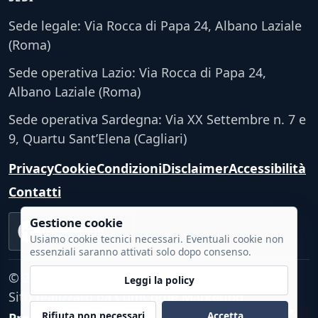
Sede legale: Via Rocca di Papa 24, Albano Laziale
(Roma)
Sede operativa Lazio: Via Rocca di Papa 24,
Albano Laziale (Roma)
Sede operativa Sardegna: Via XX Settembre n. 7 e
9, Quartu Sant’Elena (Cagliari)
Privacy
Cookie
Condizioni
Disclaimer
Accessibilità
Contatti
Gestione cookie
Accessibilità
VERIFICA TECNICA
Usiamo cookie tecnici necessari. Eventuali cookie non
essenziali saranno attivati solo dopo consenso.
© 2026 - Tutti i diritti riservati.
Leggi la policy
Sito realizzato da
CumCorde Marketing
Rifiuta non necessari
Accetta
Preferenze cookie