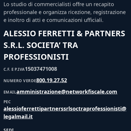
Lo studio di commercialisti offre un recapito
professionale e organizza ricezione, registrazione
e inoltro di atti e comunicazioni ufficiali.
ALESSIO FERRETTI & PARTNERS
S.R.L. SOCIETA’ TRA
PROFESSIONISTI
15037471008
C.F. E P.IVA
800.19.27.52
NUMERO VERDE
amministrazione@networkfiscale.com
EMAIL
PEC
alessioferrettipartnerssrlsoctraprofessionisti@
legalmail.it
SEDI