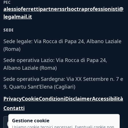
PEC
alessioferrettipartnerssrlsoctraprofessionisti@
legalmail.it
SEDI
Sede legale: Via Rocca di Papa 24, Albano Laziale
(Roma)
Sede operativa Lazio: Via Rocca di Papa 24,
Albano Laziale (Roma)
Sede operativa Sardegna: Via XX Settembre n. 7 e
9, Quartu Sant’Elena (Cagliari)
Privacy
Cookie
Condizioni
Disclaimer
Accessibilità
Contatti
Gestione cookie
Accessibilità
VERIFICA TECNICA
Usiamo cookie tecnici necessari. Eventuali cookie non