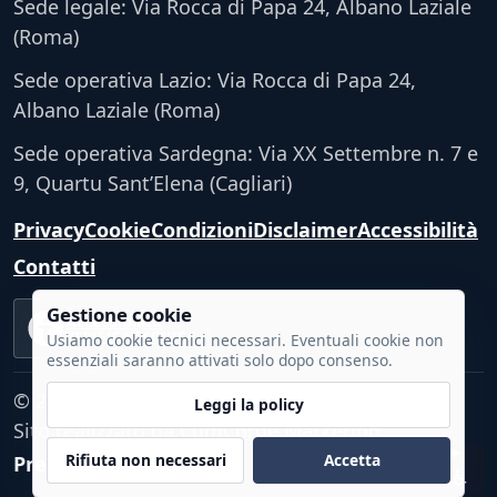
Sede legale: Via Rocca di Papa 24, Albano Laziale
(Roma)
Sede operativa Lazio: Via Rocca di Papa 24,
Albano Laziale (Roma)
Sede operativa Sardegna: Via XX Settembre n. 7 e
9, Quartu Sant’Elena (Cagliari)
Privacy
Cookie
Condizioni
Disclaimer
Accessibilità
Contatti
Gestione cookie
Accessibilità
VERIFICA TECNICA
Usiamo cookie tecnici necessari. Eventuali cookie non
essenziali saranno attivati solo dopo consenso.
© 2026 - Tutti i diritti riservati.
Leggi la policy
Sito realizzato da
CumCorde Marketing
Rifiuta non necessari
Accetta
Preferenze cookie
♿