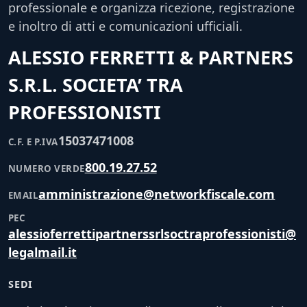
professionale e organizza ricezione, registrazione
e inoltro di atti e comunicazioni ufficiali.
ALESSIO FERRETTI & PARTNERS
S.R.L. SOCIETA’ TRA
PROFESSIONISTI
15037471008
C.F. E P.IVA
800.19.27.52
NUMERO VERDE
amministrazione@networkfiscale.com
EMAIL
PEC
alessioferrettipartnerssrlsoctraprofessionisti@
legalmail.it
SEDI